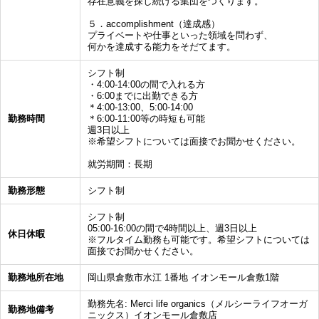
存在意義を探し続ける集団をつくります。
５．accomplishment（達成感）
プライベートや仕事といった領域を問わず、
何かを達成する能力をそだてます。
シフト制
・4:00-14:00の間で入れる方
・6:00までに出勤できる方
＊4:00-13:00、5:00-14:00
勤務時間
＊6:00-11:00等の時短も可能
週3日以上
※希望シフトについては面接でお聞かせください。
就労期間：長期
勤務形態
シフト制
シフト制
05:00-16:00の間で4時間以上、週3日以上
休日休暇
※フルタイム勤務も可能です。希望シフトについては
面接でお聞かせください。
勤務地所在地
岡山県倉敷市水江 1番地 イオンモール倉敷1階
勤務先名: Merci life organics（メルシーライフオーガ
勤務地備考
ニックス）イオンモール倉敷店