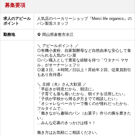
募集要項
求人のアピール
人気店のベーカリーショップ『Merci life organics』の
ポイント
パン製造スタッフ
勤務地
岡山県倉敷市水江
＼ アピールポイント ／
◎有機小麦粉、自家製酵母など自然由来な安心して食
べられる人気のパン屋
◎パン職人として豊富な経験を持つ「ワタナベ マサ
ル」がオーナーシェフ☆
◎週３日、４時間／日以上！昇給年２回、従業員割引
もあり良待遇♪
＼ 主婦（夫）さん大歓迎 ／
「早起きが得意だから、朝活に」
「子育ても落ち着いたから、朝イチを活用したい」
「子供が学校から帰る夕方までで相談したい」
「オシャレなベーカリーで働くのが憧れだったから、
フルタイムで」
「働きながら趣味のパン（お菓子）作りの腕を磨きた
い」
…みんな応募のきっかけは様々！
働き方はお気軽にご相談ください。