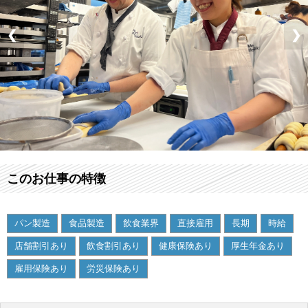
❮
❯
このお仕事の特徴
パン製造
食品製造
飲食業界
直接雇用
長期
時給
店舗割引あり
飲食割引あり
健康保険あり
厚生年金あり
雇用保険あり
労災保険あり