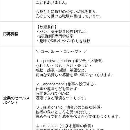
こともありません。
心身ともに負担の少ない環境を創り、
安心して働ける職場を目指しています。
【歓迎条件】
・パン、菓子製造経験1年以上
応募資格
・調理師系専門学校卒
・趣味で3年以上パン作りを経験
＼ コーポレートコンセプト ／
１．positive emotion（ポジティブ感情）
うれしい・おもしろい・楽しい・
感動・感激・感謝・希望など、
前向な気持ちや感情を持つ集団をつくります。
２．engagement（物事へ没頭する）
仕事や趣味などを問わず、
時間を忘れて何かに
企業のセールス
没頭できる環境をつくります。
ポイント
３．relationship（他者との良好な関係）
他者の良いところを見つけだし、
褒め合う文化と感謝を伝え合う文化をつくります。
４．meaning（生きる意味の自覚）