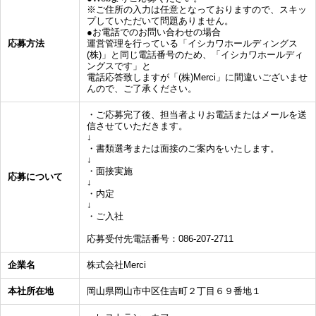
※ご住所の入力は任意となっておりますので、スキッ
プしていただいて問題ありません。
●お電話でのお問い合わせの場合
応募方法
運営管理を行っている「イシカワホールディングス
(株)」と同じ電話番号のため、「イシカワホールディ
ングスです」と
電話応答致しますが「(株)Merci」に間違いございませ
んので、ご了承ください。
・ご応募完了後、担当者よりお電話またはメールを送
信させていただきます。
↓
・書類選考または面接のご案内をいたします。
↓
・面接実施
応募について
↓
・内定
↓
・ご入社
応募受付先電話番号：086-207-2711
企業名
株式会社Merci
本社所在地
岡山県岡山市中区住吉町２丁目６９番地１